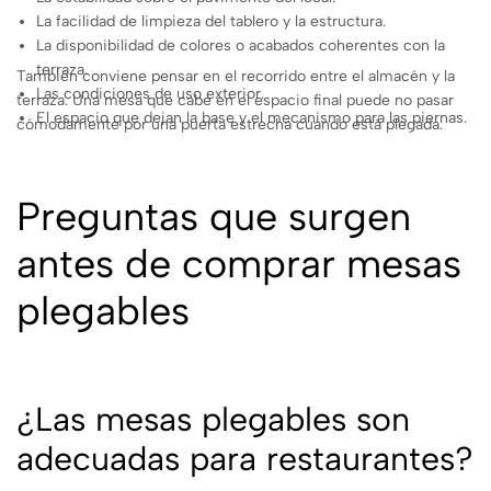
La facilidad de limpieza del tablero y la estructura.
La disponibilidad de colores o acabados coherentes con la
terraza.
También conviene pensar en el recorrido entre el almacén y la
Las condiciones de uso exterior.
terraza. Una mesa que cabe en el espacio final puede no pasar
El espacio que dejan la base y el mecanismo para las piernas.
cómodamente por una puerta estrecha cuando está plegada.
Preguntas que surgen
antes de comprar mesas
plegables
¿Las mesas plegables son
adecuadas para restaurantes?