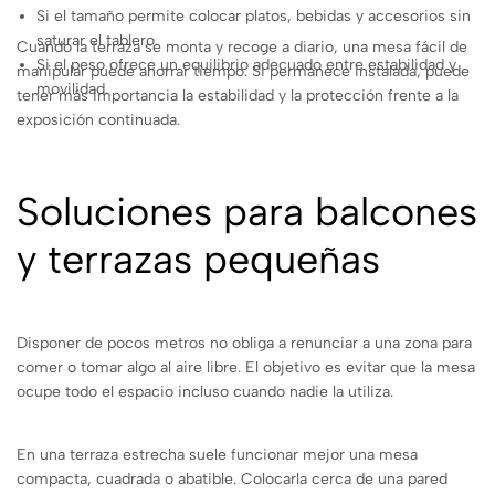
Si el tamaño permite colocar platos, bebidas y accesorios sin
saturar el tablero.
Cuando la terraza se monta y recoge a diario, una mesa fácil de
Si el peso ofrece un equilibrio adecuado entre estabilidad y
manipular puede ahorrar tiempo. Si permanece instalada, puede
movilidad.
tener más importancia la estabilidad y la protección frente a la
exposición continuada.
Soluciones para balcones
y terrazas pequeñas
Disponer de pocos metros no obliga a renunciar a una zona para
comer o tomar algo al aire libre. El objetivo es evitar que la mesa
ocupe todo el espacio incluso cuando nadie la utiliza.
En una terraza estrecha suele funcionar mejor una mesa
compacta, cuadrada o abatible. Colocarla cerca de una pared