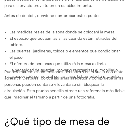
para el servicio previsto en un establecimiento.
Antes de decidir, conviene comprobar estos puntos:
Las medidas reales de la zona donde se colocará la mesa.
El espacio que ocupan las sillas cuando están retiradas del
tablero.
Las puertas, jardineras, toldos o elementos que condicionan
el paso.
El número de personas que utilizará la mesa a diario.
La necesidad de guardar, mover o reorganizar el mobiliario.
Puedes marcar las dimensiones del tablero en el suelo con cinta
La exposición directa al sol, la lluvia, la humedad o el viento.
adhesiva. Después, coloca las sillas alrededor y comprueba si las
personas pueden sentarse y levantarse sin bloquear la
circulación. Esta prueba sencilla ofrece una referencia más fiable
que imaginar el tamaño a partir de una fotografía.
¿Qué tipo de mesa de