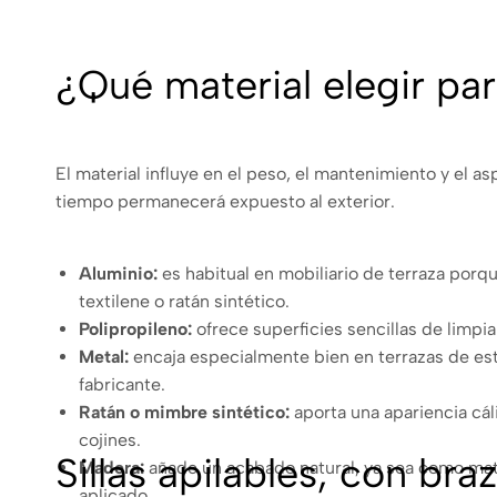
¿Qué material elegir para
El material influye en el peso, el mantenimiento y el as
tiempo permanecerá expuesto al exterior.
Aluminio:
es habitual en mobiliario de terraza porq
textilene o ratán sintético.
Polipropileno:
ofrece superficies sencillas de limpi
Metal:
encaja especialmente bien en terrazas de est
fabricante.
Ratán o mimbre sintético:
aporta una apariencia cál
cojines.
Sillas apilables, con bra
Madera:
añade un acabado natural, ya sea como mate
aplicado.