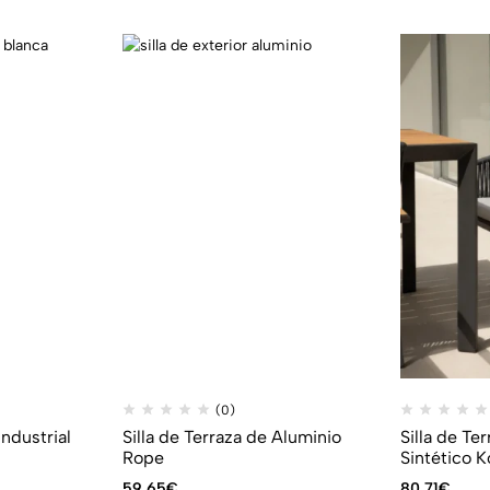
(0)
Industrial
Silla de Terraza de Aluminio
Silla de Te
Rope
Sintético K
59,65
€
80,71
€