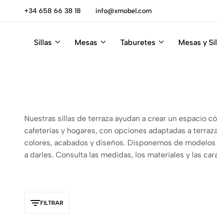
escúbrelas
+34 658 66 38 18
info@xmobel.com
Sillas
Mesas
Taburetes
Mesas y Sil
Xmobel
XMobel
Tienda
Muebles
de
Muebles
Nuestras sillas de terraza ayudan a crear un espacio có
cafeterías y hogares, con opciones adaptadas a terrazas,
colores, acabados y diseños. Disponemos de modelos a
a darles. Consulta las medidas, los materiales y las car
FILTRAR