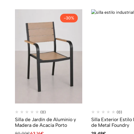
-30%
(0)
(0)
Silla de Jardín de Aluminio y
Silla Exterior Estilo 
Madera de Acacia Porto
de Metal Foundry
90,00
€
63,16
€
29,48
€