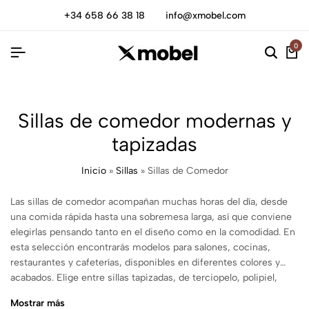
+34 658 66 38 18
info@xmobel.com
0
Sillas de comedor modernas y
tapizadas
Inicio
»
Sillas
»
Sillas de Comedor
Las sillas de comedor acompañan muchas horas del día, desde
una comida rápida hasta una sobremesa larga, así que conviene
elegirlas pensando tanto en el diseño como en la comodidad. En
esta selección encontrarás modelos para salones, cocinas,
restaurantes y cafeterías, disponibles en diferentes colores y
acabados. Elige entre sillas tapizadas, de terciopelo, polipiel,
madera o ratán, con opciones de estilo moderno, nórdico e
Mostrar más
industrial. También encontrarás modelos con reposabrazos o