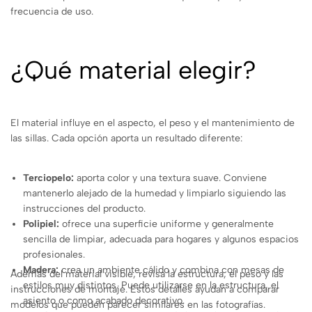
frecuencia de uso.
¿Qué material elegir?
El material influye en el aspecto, el peso y el mantenimiento de
las sillas. Cada opción aporta un resultado diferente:
Terciopelo:
aporta color y una textura suave. Conviene
mantenerlo alejado de la humedad y limpiarlo siguiendo las
instrucciones del producto.
Polipiel:
ofrece una superficie uniforme y generalmente
sencilla de limpiar, adecuada para hogares y algunos espacios
profesionales.
Madera:
crea un ambiente cálido y combina con mesas de
Además del material visible, revisa la estructura, el peso y las
estilos muy distintos. Puede utilizarse en la estructura, el
instrucciones de montaje. Estos detalles ayudan a comparar
asiento o como acabado decorativo.
modelos que pueden parecer similares en las fotografías.