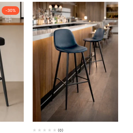
-30%
(0)