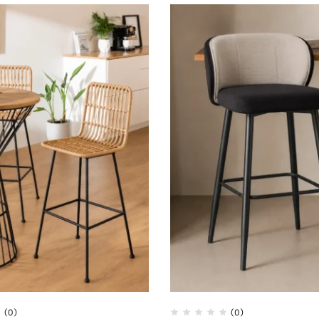
(0)
(0)