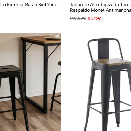
lto Exterior Ratán Sintético
Taburete Alto Tapizado Terc
Respaldo Monet Antimanch
145,00
€
101,76
€