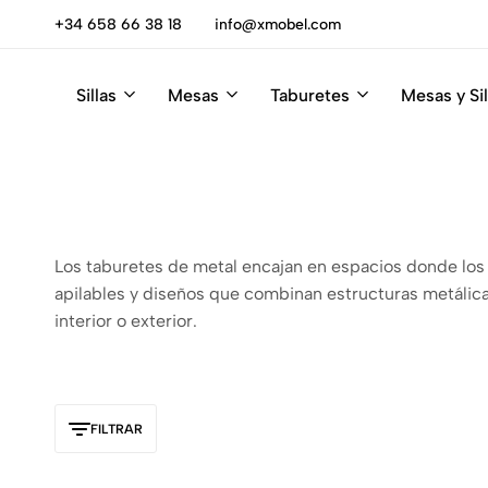
escúbrelas
+34 658 66 38 18
info@xmobel.com
Sillas
Mesas
Taburetes
Mesas y Sil
Xmobel
XMobel
Tienda
Muebles
de
Muebles
Los taburetes de metal encajan en espacios donde los 
apilables y diseños que combinan estructuras metálicas 
interior o exterior.
FILTRAR