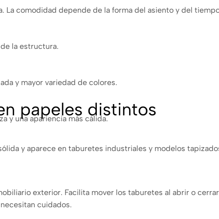
da. La comodidad depende de la forma del asiento y del tiempo
 de la estructura.
hada y mayor variedad de colores.
en papeles distintos
za y una apariencia más cálida.
sólida y aparece en taburetes industriales y modelos tapizado
biliario exterior. Facilita mover los taburetes al abrir o cerra
 necesitan cuidados.