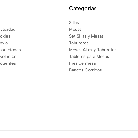
Categorías
Sillas
rivacidad
Mesas
ookies
Set Sillas y Mesas
envío
Taburetes
ondiciones
Mesas Altas y Taburetes
evolución
Tableros para Mesas
ecuentes
Pies de mesa
Bancos Corridos