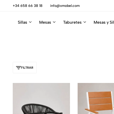
escúbrelas
+34 658 66 38 18
info@xmobel.com
Sillas
Mesas
Taburetes
Mesas y Sil
Xmobel
XMobel
Tienda
Muebles
de
Muebles
FILTRAR