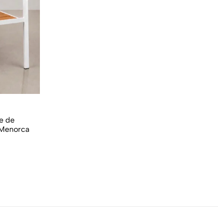
le de
 Menorca