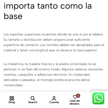
importa tanto como la
base
Los soportes superiores muestran dónde se une el pie al tablero.
Su tamaño y distribución deben proporcionar suficiente
superficie de contacto. Los tornillos deben ser apropiados para el
material y tener una longitud que no alcance la cara superior.
La melamina, la madera maciza y la piedra sinterizada no se
perforan ni se fijan del mismo modo. Algunos tableros necesitan
insertos, casquillos o adhesivos técnicos. En materiales
delicados o pesados, el montaje profesional evita daños
irreversibles.
0
0
Durante la instalación, centra la base y comprueba las
Lista de
Shop
Search
Cuenta
Cart
deseos
diagonales. Aprieta los tornillos de forma gradual, alternando