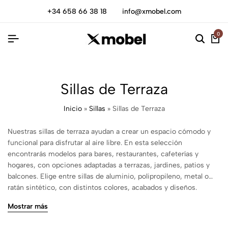
+34 658 66 38 18
info@xmobel.com
0
Sillas de Terraza
Inicio
»
Sillas
»
Sillas de Terraza
Nuestras sillas de terraza ayudan a crear un espacio cómodo y
funcional para disfrutar al aire libre. En esta selección
encontrarás modelos para bares, restaurantes, cafeterías y
hogares, con opciones adaptadas a terrazas, jardines, patios y
balcones. Elige entre sillas de aluminio, polipropileno, metal o
ratán sintético, con distintos colores, acabados y diseños.
Disponemos de modelos apilables, con reposabrazos o con
Mostrar más
cojines, para que puedas escoger según el espacio disponible y
el uso que vayas a darles. Consulta las medidas, los materiales y