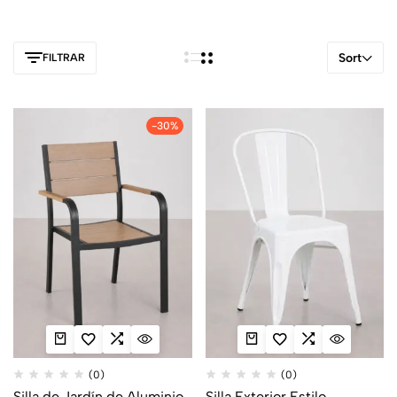
las características de cada producto antes de elegir tus nuevas
sillas de terraza.
Sort
FILTRAR
-30%
(0)
(0)
Silla de Jardín de Aluminio
Silla Exterior Estilo