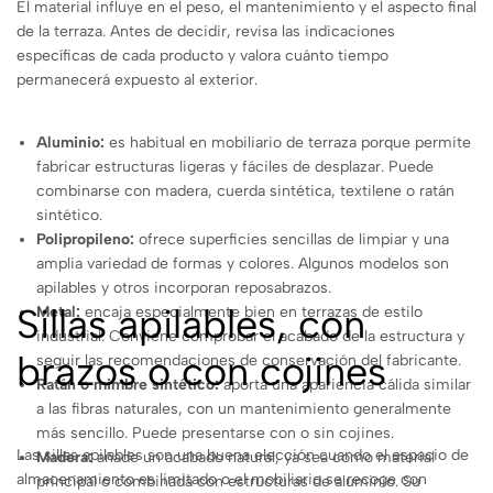
El material influye en el peso, el mantenimiento y el aspecto final
de la terraza. Antes de decidir, revisa las indicaciones
específicas de cada producto y valora cuánto tiempo
permanecerá expuesto al exterior.
Aluminio:
es habitual en mobiliario de terraza porque permite
fabricar estructuras ligeras y fáciles de desplazar. Puede
combinarse con madera, cuerda sintética, textilene o ratán
sintético.
Polipropileno:
ofrece superficies sencillas de limpiar y una
amplia variedad de formas y colores. Algunos modelos son
apilables y otros incorporan reposabrazos.
Sillas apilables, con
Metal:
encaja especialmente bien en terrazas de estilo
industrial. Conviene comprobar el acabado de la estructura y
brazos o con cojines
seguir las recomendaciones de conservación del fabricante.
Ratán o mimbre sintético:
aporta una apariencia cálida similar
a las fibras naturales, con un mantenimiento generalmente
más sencillo. Puede presentarse con o sin cojines.
Las sillas apilables son una buena elección cuando el espacio de
Madera:
añade un acabado natural, ya sea como material
almacenamiento es limitado o el mobiliario se recoge con
principal o combinada con estructuras de aluminio. Su