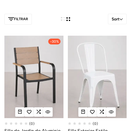
las características de cada producto antes de elegir tus nuevas
sillas de terraza.
Sort
FILTRAR
-30%
(0)
(0)
Silla de Jardín de Aluminio
Silla Exterior Estilo