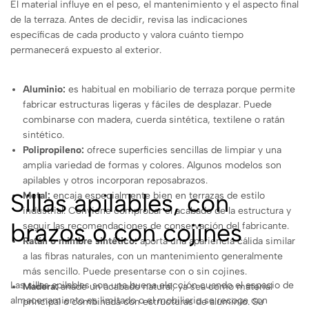
El material influye en el peso, el mantenimiento y el aspecto final
de la terraza. Antes de decidir, revisa las indicaciones
específicas de cada producto y valora cuánto tiempo
permanecerá expuesto al exterior.
Aluminio:
es habitual en mobiliario de terraza porque permite
fabricar estructuras ligeras y fáciles de desplazar. Puede
combinarse con madera, cuerda sintética, textilene o ratán
sintético.
Polipropileno:
ofrece superficies sencillas de limpiar y una
amplia variedad de formas y colores. Algunos modelos son
apilables y otros incorporan reposabrazos.
Sillas apilables, con
Metal:
encaja especialmente bien en terrazas de estilo
industrial. Conviene comprobar el acabado de la estructura y
brazos o con cojines
seguir las recomendaciones de conservación del fabricante.
Ratán o mimbre sintético:
aporta una apariencia cálida similar
a las fibras naturales, con un mantenimiento generalmente
más sencillo. Puede presentarse con o sin cojines.
Las sillas apilables son una buena elección cuando el espacio de
Madera:
añade un acabado natural, ya sea como material
almacenamiento es limitado o el mobiliario se recoge con
principal o combinada con estructuras de aluminio. Su