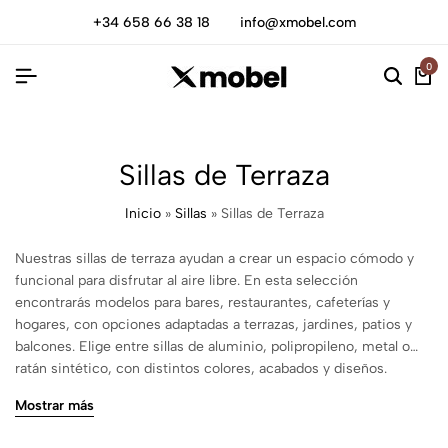
+34 658 66 38 18
info@xmobel.com
0
Sillas de Terraza
Inicio
»
Sillas
»
Sillas de Terraza
Nuestras sillas de terraza ayudan a crear un espacio cómodo y
funcional para disfrutar al aire libre. En esta selección
encontrarás modelos para bares, restaurantes, cafeterías y
hogares, con opciones adaptadas a terrazas, jardines, patios y
balcones. Elige entre sillas de aluminio, polipropileno, metal o
ratán sintético, con distintos colores, acabados y diseños.
Disponemos de modelos apilables, con reposabrazos o con
Mostrar más
cojines, para que puedas escoger según el espacio disponible y
el uso que vayas a darles. Consulta las medidas, los materiales y