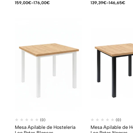
159,00
€
-
176,00
€
139,39
€
-
146,65
€
(0)
(0)
Mesa Apilable de Hostelería
Mesa Apilable de H
Leo Patas Blancas
Leo Patas Negras