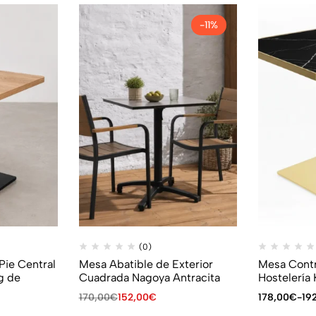
-11%
(0)
ie Central
Mesa Abatible de Exterior
Mesa Cont
g de
Cuadrada Nagoya Antracita
Hostelería
170,00
€
152,00
€
178,00
€
-
19