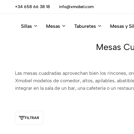
escúbrelas
+34 658 66 38 18
info@xmobel.com
Sillas
Mesas
Taburetes
Mesas y Sil
Xmobel
XMobel
Tienda
Muebles
de
Mesas Cu
Muebles
Las mesas cuadradas aprovechan bien los rincones, ord
Xmobel modelos de comedor, altos, apilables, abatibl
integrar en la sala de un bar, una cafetería o un restaur
FILTRAR