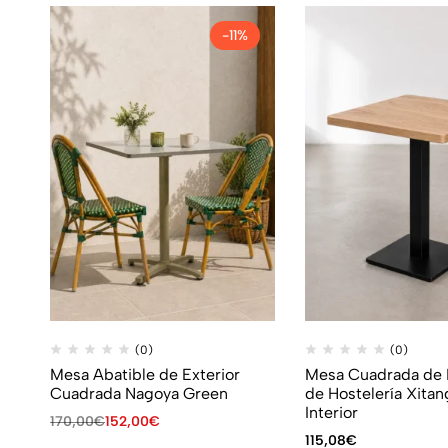
-11%
(0)
(0)
Mesa Abatible de Exterior
Mesa Cuadrada de P
Cuadrada Nagoya Green
de Hostelería Xitan
Interior
170,00
€
152,00
€
115,08
€