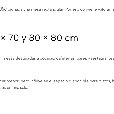
ior.
porcionada una mesa rectangular. Por eso conviene valorar la
× 70 y 80 × 80 cm
 mesas destinadas a cocinas, cafeterías, bares y restaurant
er menor, pero influye en el espacio disponible para platos, 
es en una sala.