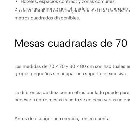
Hoteles, espacios contract y zonas comunes.
Terrazas, siempre que el modelo sea apto para exter
En una habitación muy alargada puede resultar más pro
metros cuadrados disponibles.
Mesas cuadradas de 70 
Las medidas de 70 × 70 y 80 × 80 cm son habituales en
grupos pequeños sin ocupar una superficie excesiva.
La diferencia de diez centímetros por lado puede parec
necesaria entre mesas cuando se colocan varias unidad
Antes de escoger una medida, ten en cuenta: