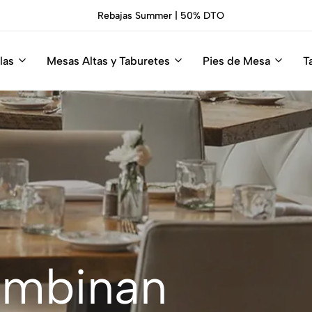
Sillas Premium Hosteleria.
Descúbrelas
las
Mesas Altas y Taburetes
Pies de Mesa
T
combinan