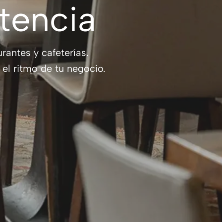
stencia
rantes y cafeterías.
el ritmo de tu negocio.