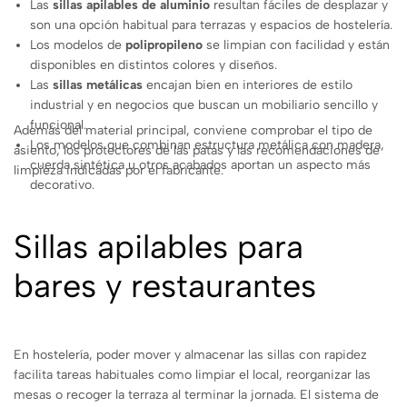
Las
sillas apilables de aluminio
resultan fáciles de desplazar y
son una opción habitual para terrazas y espacios de hostelería.
Los modelos de
polipropileno
se limpian con facilidad y están
disponibles en distintos colores y diseños.
Las
sillas metálicas
encajan bien en interiores de estilo
industrial y en negocios que buscan un mobiliario sencillo y
funcional.
Además del material principal, conviene comprobar el tipo de
Los modelos que combinan estructura metálica con madera,
asiento, los protectores de las patas y las recomendaciones de
cuerda sintética u otros acabados aportan un aspecto más
limpieza indicadas por el fabricante.
decorativo.
Sillas apilables para
bares y restaurantes
En hostelería, poder mover y almacenar las sillas con rapidez
facilita tareas habituales como limpiar el local, reorganizar las
mesas o recoger la terraza al terminar la jornada. El sistema de