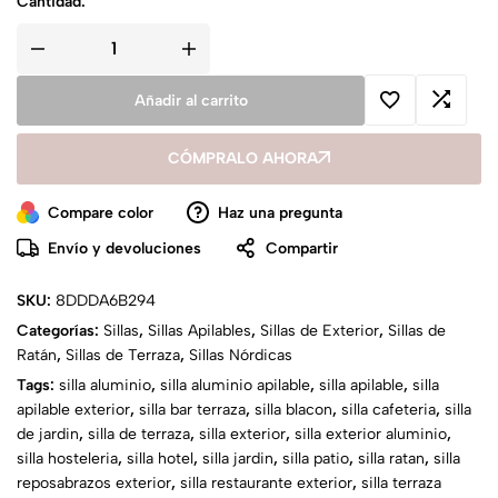
Cantidad:
Añadir al carrito
CÓMPRALO AHORA
Compare color
Haz una pregunta
Envío y devoluciones
Compartir
SKU:
8DDDA6B294
Categorías:
Sillas
,
Sillas Apilables
,
Sillas de Exterior
,
Sillas de
Ratán
,
Sillas de Terraza
,
Sillas Nórdicas
Tags:
silla aluminio
,
silla aluminio apilable
,
silla apilable
,
silla
apilable exterior
,
silla bar terraza
,
silla blacon
,
silla cafeteria
,
silla
de jardin
,
silla de terraza
,
silla exterior
,
silla exterior aluminio
,
silla hosteleria
,
silla hotel
,
silla jardin
,
silla patio
,
silla ratan
,
silla
reposabrazos exterior
,
silla restaurante exterior
,
silla terraza