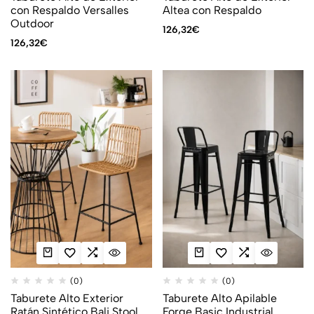
con Respaldo Versalles
Altea con Respaldo
Outdoor
126,32
€
126,32
€
(0)
(0)
Taburete Alto Exterior
Taburete Alto Apilable
Ratán Sintético Bali Stool
Forge Basic Industrial