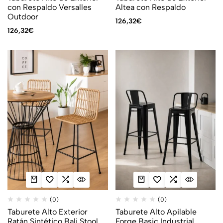
con Respaldo Versalles
Altea con Respaldo
Outdoor
126,32
€
126,32
€
(0)
(0)
Taburete Alto Exterior
Taburete Alto Apilable
Ratán Sintético Bali Stool
Forge Basic Industrial