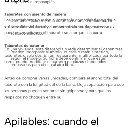
respaldo y el reposapiés.
Taburetes con asiento de madera
Los reposabrazos pueden aumentar la comodidad y ayudar a
Combinan calidez y una estética natural o industrial. La
entrar o salir del asiento. También incrementan la anchura y
superficie es firme y su mantenimiento depende del
pueden impedir que el taburete se acerque a la barra.
acabado aplicado.
Taburetes de exterior
En una vivienda, esta diferencia puede determinar si caben tres
Pueden incorporar aluminio, cuerda o ratán sintético,
taburetes o solo dos. En un restaurante, multiplicada por toda la
según el modelo. Su ficha debe confirmar que están
barra, puede modificar el número de plazas disponibles.
preparados para el uso al aire libre.
Antes de comprar varias unidades, compara el ancho total del
taburete con la longitud útil de la barra. Deja separación para que
las personas puedan sentarse sin golpearse y para que los
respaldos no choquen entre sí.
Apilables: cuando el