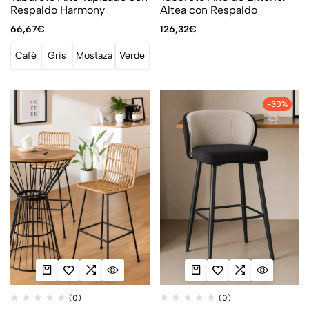
Respaldo Harmony
Altea con Respaldo
66,67
€
126,32
€
Café
Gris
Mostaza
Verde
-30%
(0)
(0)