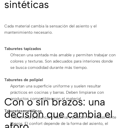
sintéticas
Cada material cambia la sensación del asiento y el
mantenimiento necesario.
Taburetes tapizados
Ofrecen una sentada más amable y permiten trabajar con
colores y texturas. Son adecuados para interiores donde
se busca comodidad durante más tiempo.
Taburetes de polipiel
Aportan una superficie uniforme y suelen resultar
prácticos en cocinas y barras. Deben limpiarse con
Con o sin brazos: una
productos compatibles con el material.
decisión que cambia el
Taburetes metálicos
Tienen una presencia industrial y pueden ser visualmente
aforo
ligeros. El confort depende de la forma del asiento, el