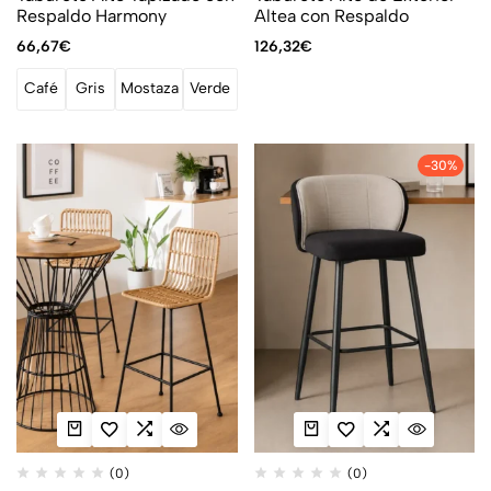
Respaldo Harmony
Altea con Respaldo
66,67
€
126,32
€
Café
Gris
Mostaza
Verde
-30%
(0)
(0)