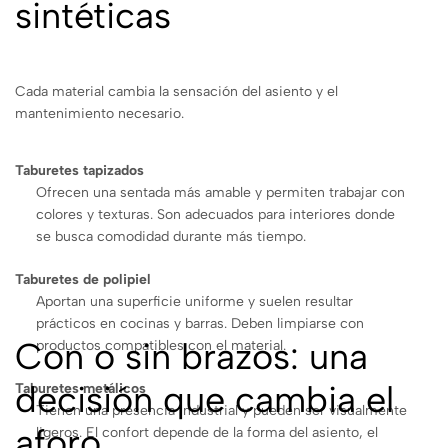
sintéticas
Cada material cambia la sensación del asiento y el
mantenimiento necesario.
Taburetes tapizados
Ofrecen una sentada más amable y permiten trabajar con
colores y texturas. Son adecuados para interiores donde
se busca comodidad durante más tiempo.
Taburetes de polipiel
Aportan una superficie uniforme y suelen resultar
prácticos en cocinas y barras. Deben limpiarse con
Con o sin brazos: una
productos compatibles con el material.
decisión que cambia el
Taburetes metálicos
Tienen una presencia industrial y pueden ser visualmente
aforo
ligeros. El confort depende de la forma del asiento, el