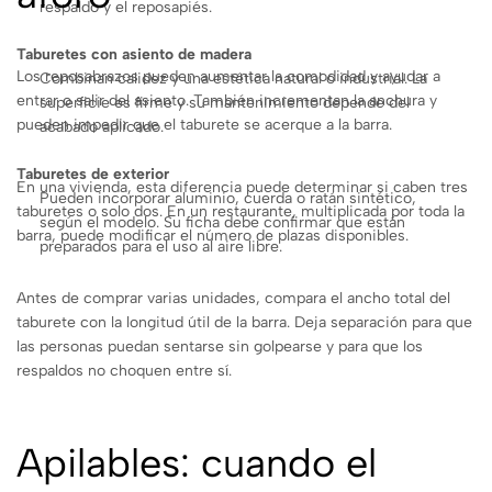
respaldo y el reposapiés.
Taburetes con asiento de madera
Los reposabrazos pueden aumentar la comodidad y ayudar a
Combinan calidez y una estética natural o industrial. La
entrar o salir del asiento. También incrementan la anchura y
superficie es firme y su mantenimiento depende del
pueden impedir que el taburete se acerque a la barra.
acabado aplicado.
Taburetes de exterior
En una vivienda, esta diferencia puede determinar si caben tres
Pueden incorporar aluminio, cuerda o ratán sintético,
taburetes o solo dos. En un restaurante, multiplicada por toda la
según el modelo. Su ficha debe confirmar que están
barra, puede modificar el número de plazas disponibles.
preparados para el uso al aire libre.
Antes de comprar varias unidades, compara el ancho total del
taburete con la longitud útil de la barra. Deja separación para que
las personas puedan sentarse sin golpearse y para que los
respaldos no choquen entre sí.
Apilables: cuando el