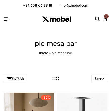
+34 658 66 38 18
info@xmobel.com
0
pie mesa bar
Inicio
»
pie mesa bar
Sort
FILTRAR
-30%