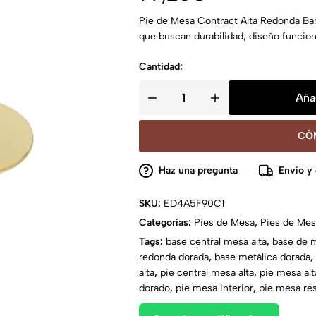
Pie de Mesa Contract Alta Redonda Ba
que buscan durabilidad, diseño funcion
Cantidad:
Añad
CÓ
Haz una pregunta
Envío y
SKU:
ED4A5F90C1
Categorías:
Pies de Mesa
,
Pies de Mes
Tags:
base central mesa alta
,
base de m
redonda dorada
,
base metálica dorada
,
alta
,
pie central mesa alta
,
pie mesa alt
dorado
,
pie mesa interior
,
pie mesa re