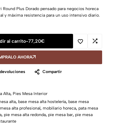
ri Round Plus Dorado pensado para negocios horeca
al y máxima resistencia para un uso intensivo diario.
ir al carrito
-
77,20
€
MPRALO AHORA
 devoluciones
Compartir
a Alta
,
Pies Mesa Interior
esa alta
,
base mesa alta hostelería
,
base mesa
mesa alta profesional
,
mobiliario horeca
,
pata mesa
a
,
pie mesa alta redonda
,
pie mesa bar
,
pie mesa
staurante