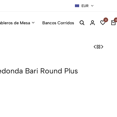
EUR
Sillas Pre
0
0
ableros de Mesa
Bancos Corridos
edonda Bari Round Plus