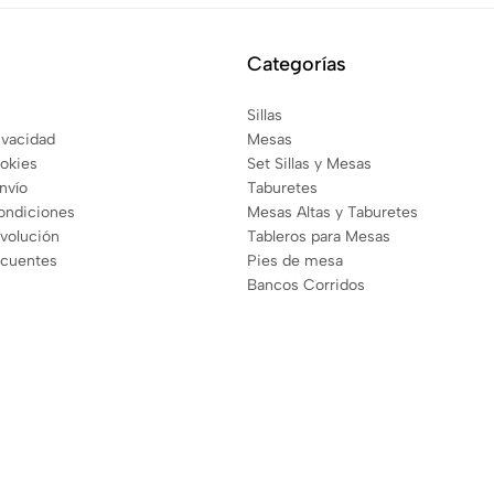
Categorías
Sillas
rivacidad
Mesas
ookies
Set Sillas y Mesas
envío
Taburetes
ondiciones
Mesas Altas y Taburetes
evolución
Tableros para Mesas
ecuentes
Pies de mesa
Bancos Corridos