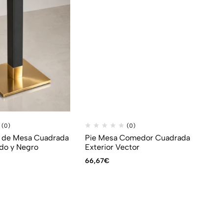
(0)
(0)
l de Mesa Cuadrada
Pie Mesa Comedor Cuadrada
Pi
do y Negro
Exterior Vector
Re
In
66,67
€
10