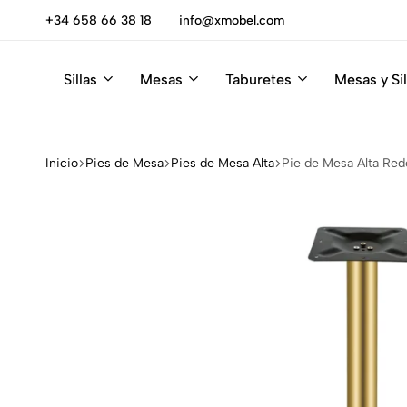
escúbrelas
+34 658 66 38 18
info@xmobel.com
Sillas
Mesas
Taburetes
Mesas y Sil
Xmobel
XMobel
Tienda
Muebles
de
Muebles
Inicio
Pies de Mesa
Pies de Mesa Alta
Pie de Mesa Alta Red