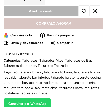
Añadir al carrito
CÓMPRALO AHORA
Compare color
Haz una pregunta
Envío y devoluciones
Compartir
SKU:
6EB63998DC
Categorías:
Taburetes
,
Taburetes Altos
,
Taburetes de Bar
,
Taburetes de Interior
,
Taburetes Tapizados
Tags:
taburete acolchado
,
taburete alto barra
,
taburete alto con
respaldo
,
taburete bar interior
,
taburete barato
,
taburete cocina
,
taburete de bar
,
taburete moderno
,
taburete para hostelería
,
taburete terciopelo
,
taburetes altos
,
taburetes barra
,
taburetes
hosteleria
,
taburetes vintage
Consultar por WhatsApp