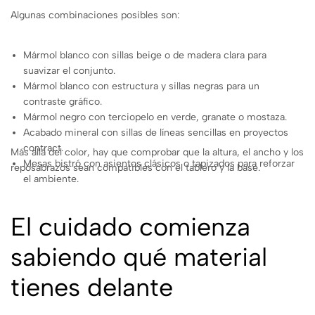
Algunas combinaciones posibles son:
Mármol blanco con sillas beige o de madera clara para
suavizar el conjunto.
Mármol blanco con estructura y sillas negras para un
contraste gráfico.
Mármol negro con terciopelo en verde, granate o mostaza.
Acabado mineral con sillas de líneas sencillas en proyectos
contract.
Más allá del color, hay que comprobar que la altura, el ancho y los
Mesas bistró con asientos clásicos o tapizados para reforzar
reposabrazos sean compatibles con el tablero y la base.
el ambiente.
El cuidado comienza
sabiendo qué material
tienes delante