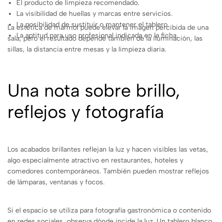
El producto de limpieza recomendado.
La visibilidad de huellas y marcas entre servicios.
La posibilidad de sustituir o mantener el tablero.
La estética de mármol puede elevar la imagen percibida de una
La aptitud para uso profesional indicada en la ficha.
sala, pero el resultado depende también de la iluminación, las
sillas, la distancia entre mesas y la limpieza diaria.
Una nota sobre brillo,
reflejos y fotografía
Los acabados brillantes reflejan la luz y hacen visibles las vetas,
algo especialmente atractivo en restaurantes, hoteles y
comedores contemporáneos. También pueden mostrar reflejos
de lámparas, ventanas y focos.
Si el espacio se utiliza para fotografía gastronómica o contenido
en redes sociales, observa dónde incide la luz. Un tablero blanco