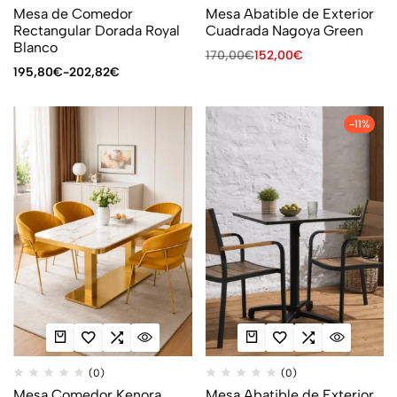
Mesa de Comedor
Mesa Abatible de Exterior
Rectangular Dorada Royal
Cuadrada Nagoya Green
Blanco
170,00
€
152,00
€
195,80
€
-
202,82
€
-11%
(0)
(0)
Mesa Comedor Kenora
Mesa Abatible de Exterior