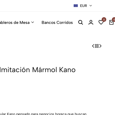
EUR
Sillas Pre
0
0
ableros de Mesa
Bancos Corridos
mitación Mármol Kano
gular Kano pensado para negocios horeca que buscan