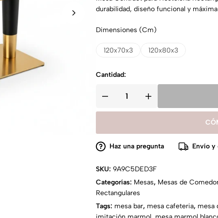
durabilidad, diseño funcional y máxima 
Dimensiones (cm)
120x70x3
120x80x3
Cantidad:
CÓ
Haz una pregunta
Envío y
SKU:
9A9C5DED3F
Categorías:
Mesas
,
Mesas de Comedo
Rectangulares
Tags:
mesa bar
,
mesa cafeteria
,
mesa 
imitación marmol
,
mesa marmol blanc