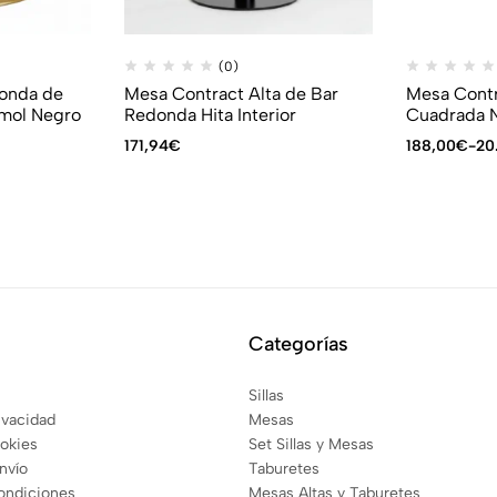
(0)
onda de
Mesa Contract Alta de Bar
Mesa Contr
rmol Negro
Redonda Hita Interior
Cuadrada 
171,94
€
188,00
€
-
20
Categorías
Sillas
rivacidad
Mesas
ookies
Set Sillas y Mesas
envío
Taburetes
ondiciones
Mesas Altas y Taburetes