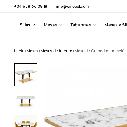
escúbrelas
+34 658 66 38 18
info@xmobel.com
Sillas
Mesas
Taburetes
Mesas y Sil
Xmobel
XMobel
Tienda
Muebles
de
Muebles
Inicio
Mesas
Mesas de Interior
Mesa de Comedor Imitación