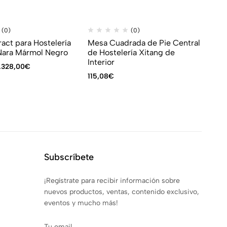
(0)
(0)
act para Hostelería
Mesa Cuadrada de Pie Central
Me
Nara Mármol Negro
de Hostelería Xitang de
Re
Interior
Bl
.328,00
€
115,08
€
19
Subscríbete
¡Regístrate para recibir información sobre
nuevos productos, ventas, contenido exclusivo,
eventos y mucho más!
Tu email