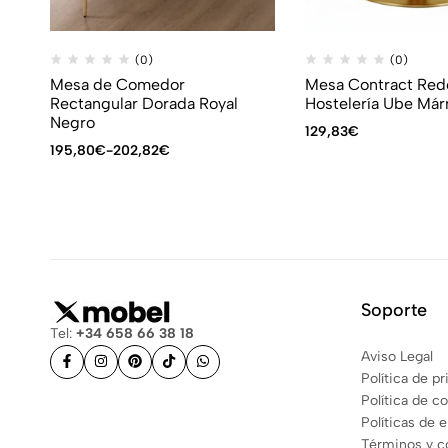
(0)
(0)
Mesa de Comedor
Mesa Contract Red
Rectangular Dorada Royal
Hostelería Ube Má
Negro
129,83
€
195,80
€
-
202,82
€
Soporte
Tel:
+34 658 66 38 18
Aviso Legal
Política de p
Política de c
Políticas de 
Términos y c