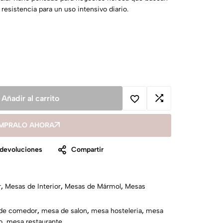
resistencia para un uso intensivo diario.
Añadir al carrito
MPRALO AHORA
 devoluciones
Compartir
r
,
Mesas de Interior
,
Mesas de Mármol
,
Mesas
de comedor
,
mesa de salon
,
mesa hosteleria
,
mesa
o
,
mesa restaurante