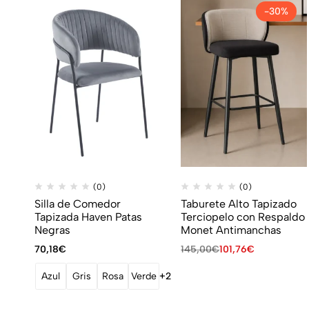
-30%
(0)
(0)
Silla de Comedor
Taburete Alto Tapizado
Tapizada Haven Patas
Terciopelo con Respaldo
Negras
Monet Antimanchas
70,18
€
145,00
€
101,76
€
Azul
Gris
Rosa
Verde
+2