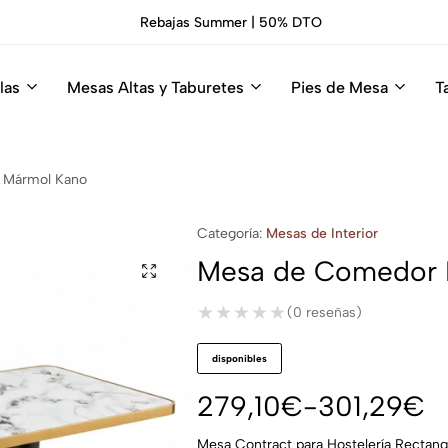
Rebajas Summer | 50% DTO
las
Mesas Altas y Taburetes
Pies de Mesa
T
 Mármol Kano
Categoría:
Mesas de Interior
Mesa de Comedor I
★★★★★
★★★★★
(0 reseñas)
disponibles
279,10
€
-
301,29
€
Mesa Contract para Hostelería Rectan