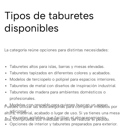
Tipos de taburetes
disponibles
La categoría reúne opciones para distintas necesidades:
Taburetes altos para islas, barras y mesas elevadas.
Taburetes tapizados en diferentes colores y acabados.
Modelos de terciopelo o polipiel para espacios interiores.
Taburetes de metal con diseños de inspiración industrial.
Taburetes de madera para ambientes domésticos o
profesionales.
Modelos con respaldo para quienes buscan un apoyo
Puedes utilizar las subcategorías para comparar modelos por
adicional.
altura, material, acabado o lugar de uso. Si ya tienes una mesa
Taburetes apilables que facilitan el almacenamiento.
alta, comprueba sus medidas antes de realizar el pedido.
Opciones de interior y taburetes preparados para exterior.