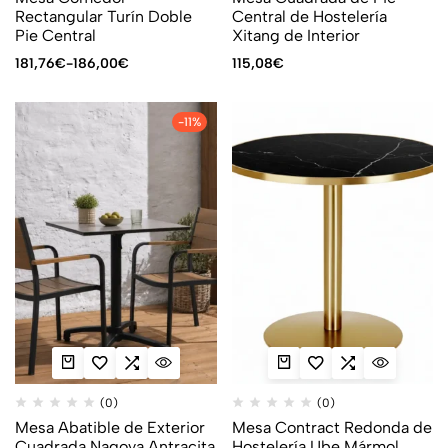
Rectangular Turín Doble
Central de Hostelería
Pie Central
Xitang de Interior
181,76
€
-
186,00
€
115,08
€
-11%
(0)
(0)
Mesa Abatible de Exterior
Mesa Contract Redonda de
Cuadrada Nagoya Antracita
Hostelería Ube Mármol