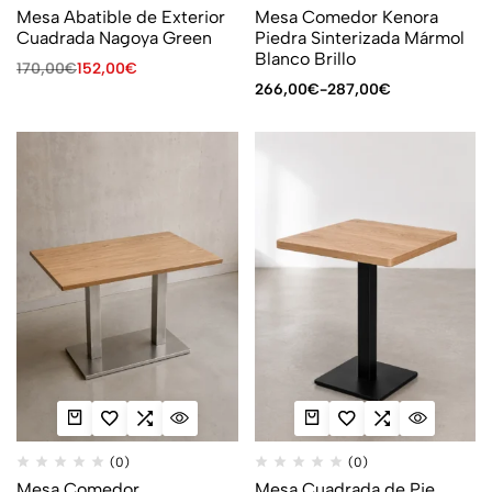
Mesa Abatible de Exterior
Mesa Comedor Kenora
Cuadrada Nagoya Green
Piedra Sinterizada Mármol
Blanco Brillo
170,00
€
152,00
€
266,00
€
-
287,00
€
(0)
(0)
Mesa Comedor
Mesa Cuadrada de Pie