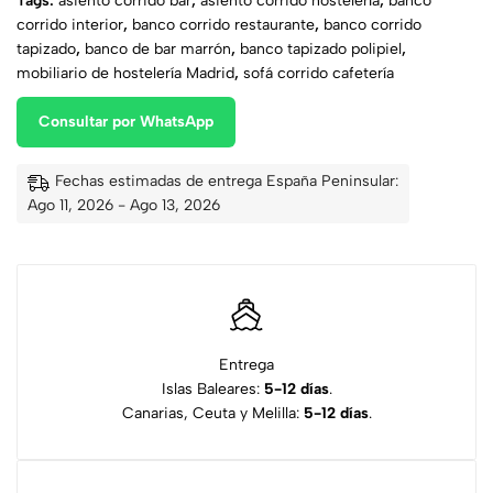
Tags:
asiento corrido bar
,
asiento corrido hostelería
,
banco
corrido interior
,
banco corrido restaurante
,
banco corrido
tapizado
,
banco de bar marrón
,
banco tapizado polipiel
,
mobiliario de hostelería Madrid
,
sofá corrido cafetería
Consultar por WhatsApp
Fechas estimadas de entrega España Peninsular:
Ago 11, 2026 - Ago 13, 2026
Entrega
Islas Baleares:
5-12 días
.
Canarias, Ceuta y Melilla:
5-12 días
.