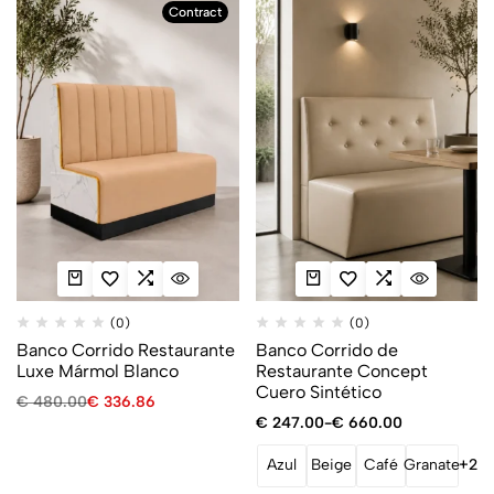
Contract
(0)
(0)
Banco Corrido Restaurante
Banco Corrido de
Luxe Mármol Blanco
Restaurante Concept
Cuero Sintético
€
480.00
€
336.86
€
247.00
-
€
660.00
Azul
Beige
Café
Granate
+2