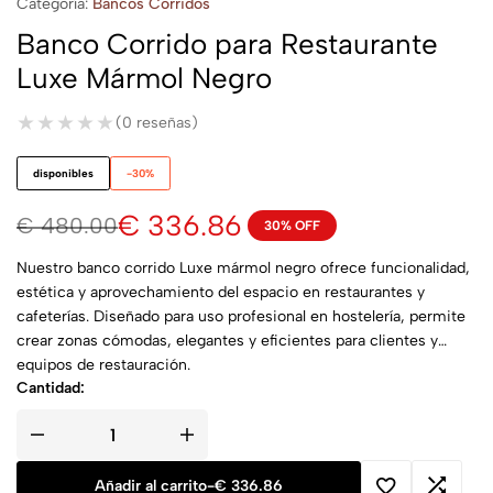
Categoría:
Bancos Corridos
Banco Corrido para Restaurante
Luxe Mármol Negro
★★★★★
★★★★★
(0 reseñas)
disponibles
-30%
€
336.86
€
480.00
30% OFF
Nuestro banco corrido Luxe mármol negro ofrece funcionalidad,
estética y aprovechamiento del espacio en restaurantes y
cafeterías. Diseñado para uso profesional en hostelería, permite
crear zonas cómodas, elegantes y eficientes para clientes y
equipos de restauración.
Cantidad:
Añadir al carrito
-
€
336.86