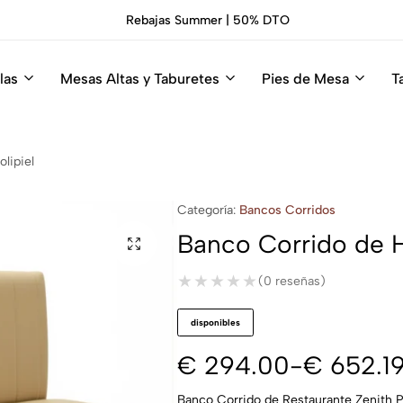
Rebajas Summer | 50% DTO
las
Mesas Altas y Taburetes
Pies de Mesa
T
lipiel
Categoría:
Bancos Corridos
Banco Corrido de Ho
★★★★★
★★★★★
(0 reseñas)
disponibles
€
294.00
-
€
652.1
Banco Corrido de Restaurante Zenith Po