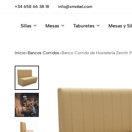
escúbrelas
+34 658 66 38 18
info@xmobel.com
Sillas
Mesas
Taburetes
Mesas y Sil
Xmobel
XMobel
Tienda
Muebles
de
Muebles
Inicio
Bancos Corridos
Banco Corrido de Hostelería Zenith Po