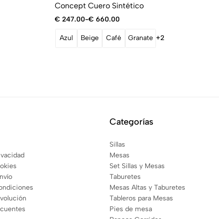
Concept Cuero Sintético
€
247.00
-
€
660.00
Azul
Beige
Café
Granate
+2
Categorías
Sillas
rivacidad
Mesas
ookies
Set Sillas y Mesas
envío
Taburetes
ondiciones
Mesas Altas y Taburetes
evolución
Tableros para Mesas
ecuentes
Pies de mesa