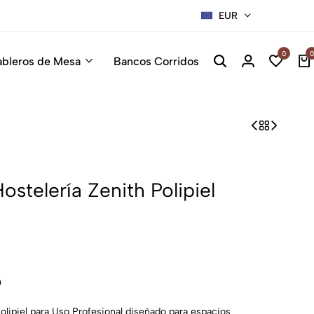
EUR
Sillas Pre
0
0
ableros de Mesa
Bancos Corridos
stelería Zenith Polipiel
9
lipiel para Uso Profesional diseñado para espacios