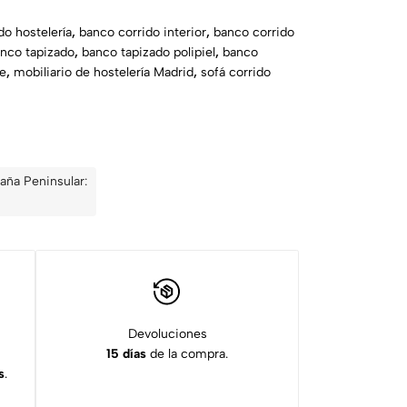
do hostelería
,
banco corrido interior
,
banco corrido
nco tapizado
,
banco tapizado polipiel
,
banco
te
,
mobiliario de hostelería Madrid
,
sofá corrido
aña Peninsular:
Devoluciones
15 días
de la compra.
s
.