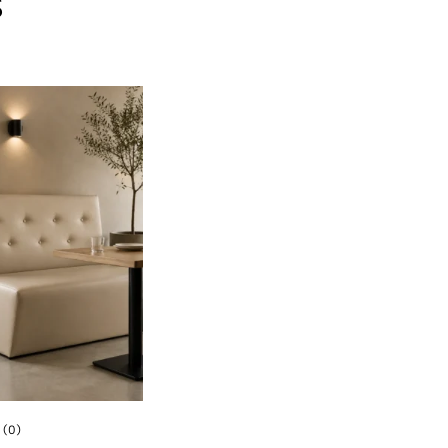
s
(0)