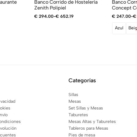
aurante
Banco Corrido de Hostelería
Banco Corr
Zenith Polipiel
Concept Cu
€
294.00
-
€
652.19
€
247.00
-
€
Azul
Bei
Categorías
Sillas
rivacidad
Mesas
ookies
Set Sillas y Mesas
envío
Taburetes
ondiciones
Mesas Altas y Taburetes
evolución
Tableros para Mesas
ecuentes
Pies de mesa