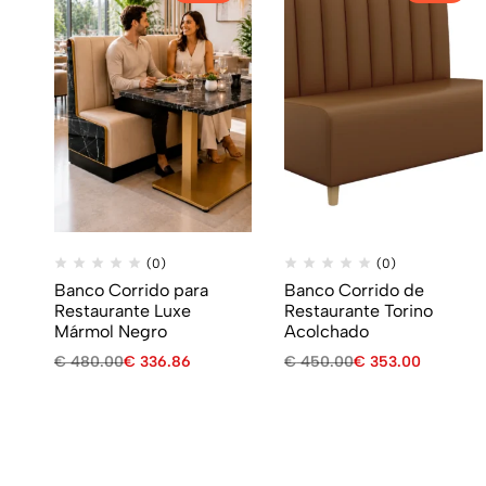
(0)
(0)
Banco Corrido para
Banco Corrido de
Restaurante Luxe
Restaurante Torino
Mármol Negro
Acolchado
€
480.00
€
336.86
€
450.00
€
353.00