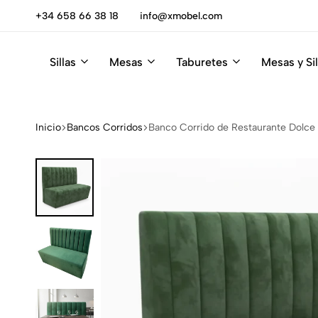
escúbrelas
+34 658 66 38 18
info@xmobel.com
Sillas
Mesas
Taburetes
Mesas y Sil
Xmobel
XMobel
Tienda
Muebles
de
Muebles
Inicio
Bancos Corridos
Banco Corrido de Restaurante Dolce 