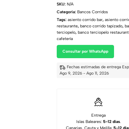
SKU:
N/A
Categoría:
Bancos Corridos
Tags:
asiento corrido bar
,
asiento corri
restaurante
,
banco corrido tapizado
,
ba
terciopelo
,
banco terciopelo restauran
cafetería
Consultar por WhatsApp
Fechas estimadas de entrega Esp
Ago 9, 2026 - Ago 11, 2026
Entrega
Islas Baleares:
5-12 días
.
Canarias, Ceuta y Melilla:
5-12 día