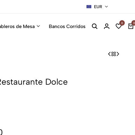
EUR
Sillas Pre
0
0
ableros de Mesa
Bancos Corridos
Restaurante Dolce
0