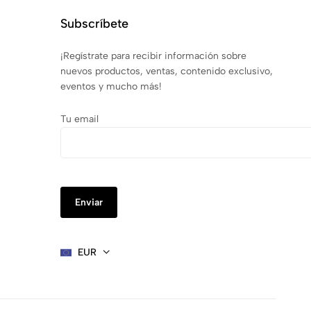
 y levantarse con comodidad. Comprueba la altura del
io disponible para las piernas.
Subscríbete
, por su parte, suelen tener una presencia más ligera
¡Regístrate para recibir información sobre
nuevos productos, ventas, contenido exclusivo,
ue requiera cada material.
eventos y mucho más!
Tu email
bar si el modelo está recomendado para un uso
ne valorar antes de equipar un local.
as o dificultar el paso entre mesas. Antes de realizar
 con la frecuencia prevista.
EUR