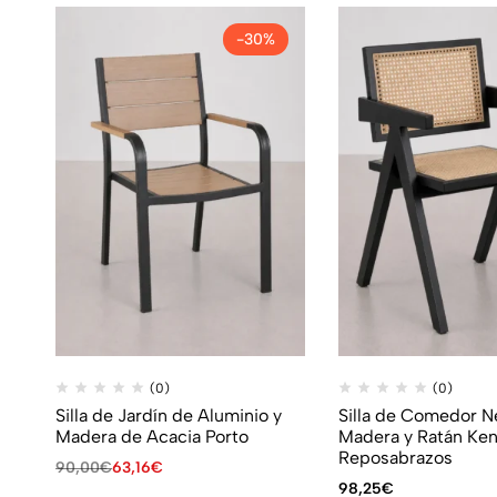
-30%
(0)
(0)
Silla de Jardín de Aluminio y
Silla de Comedor N
Madera de Acacia Porto
Madera y Ratán Ke
Reposabrazos
90,00
€
63,16
€
98,25
€