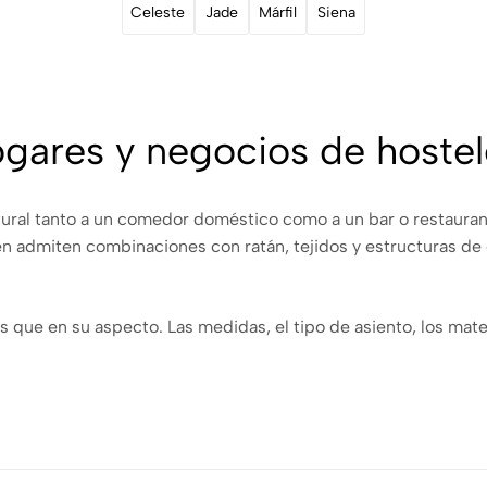
Celeste
Jade
Márfil
Siena
ogares y negocios de hostel
atural tanto a un comedor doméstico como a un bar o restaur
n admiten combinaciones con ratán, tejidos y estructuras de o
s que en su aspecto. Las medidas, el tipo de asiento, los mate
Consulta la ficha de cada producto para conocer su composici
comedor