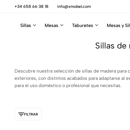
escúbrelas
+34 658 66 38 18
info@xmobel.com
Sillas
Mesas
Taburetes
Mesas y Sil
Xmobel
XMobel
Tienda
Muebles
de
Sillas d
Muebles
Descubre nuestra selección de sillas de madera para 
exteriores, con distintos acabados para adaptarse al 
para el uso doméstico o profesional que necesitas.
FILTRAR