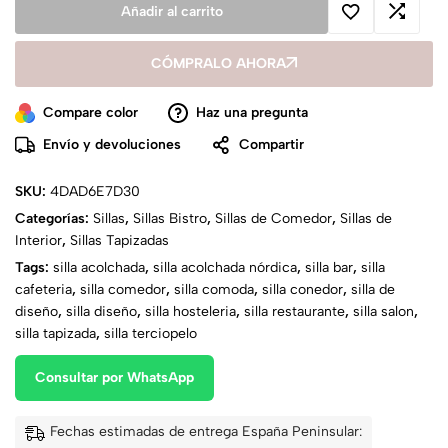
Añadir al carrito
CÓMPRALO AHORA
Compare color
Haz una pregunta
Envío y devoluciones
Compartir
SKU:
4DAD6E7D30
Categorías:
Sillas
,
Sillas Bistro
,
Sillas de Comedor
,
Sillas de
Interior
,
Sillas Tapizadas
Tags:
silla acolchada
,
silla acolchada nórdica
,
silla bar
,
silla
cafeteria
,
silla comedor
,
silla comoda
,
silla conedor
,
silla de
diseño
,
silla diseño
,
silla hosteleria
,
silla restaurante
,
silla salon
,
silla tapizada
,
silla terciopelo
Consultar por WhatsApp
Fechas estimadas de entrega España Peninsular: