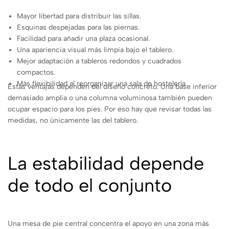
Mayor libertad para distribuir las sillas.
Esquinas despejadas para las piernas.
Facilidad para añadir una plaza ocasional.
Una apariencia visual más limpia bajo el tablero.
Mejor adaptación a tableros redondos y cuadrados
compactos.
Más flexibilidad al reorganizar una sala de hostelería.
Estas ventajas dependen del diseño concreto. Una base inferior
demasiado amplia o una columna voluminosa también pueden
ocupar espacio para los pies. Por eso hay que revisar todas las
medidas, no únicamente las del tablero.
La estabilidad depende
de todo el conjunto
Una mesa de pie central concentra el apoyo en una zona más