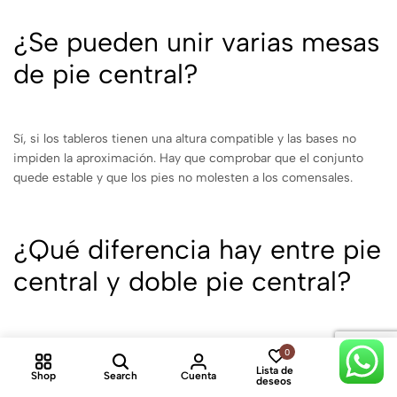
¿Se pueden unir varias mesas
de pie central?
Sí, si los tableros tienen una altura compatible y las bases no
impiden la aproximación. Hay que comprobar que el conjunto
quede estable y que los pies no molesten a los comensales.
¿Qué diferencia hay entre pie
central y doble pie central?
El pie central utiliza un único apoyo principal y es habitual en
0
0
tableros redondos o cuadrados. El doble pie central distribuye
Lista de
Shop
Search
Cuenta
Cart
deseos
dos apoyos bajo tableros rectangulares de mayor longitud.