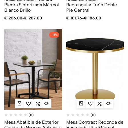
Piedra Sinterizada Mármol
Rectangular Turín Doble
Blanco Brillo
Pie Central
€
266.00
-
€
287.00
€
181.76
-
€
186.00
-11%
(0)
(0)
Mesa Abatible de Exterior
Mesa Contract Redonda de
Cuadrada Nagoya Antracita
Hostelería Ube Mármol