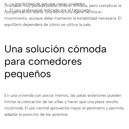
La posibilidad de agrupar varias unidades.
Una base muy pesada puede ofrecer firmeza, pero complicar la
El uso profesional indicado por el fabricante.
reorganización diaria. Una estructura ligera facilita el
movimiento, aunque debe mantener la estabilidad necesaria. El
equilibrio dependerá de cómo se utilice la sala.
Una solución cómoda
para comedores
pequeños
En una vivienda con pocos metros, las patas exteriores pueden
limitar la colocación de las sillas y hacer que una plaza resulte
incómoda. El pie central aprovecha mejor el perímetro y permite
adaptar la posición de los asientos.