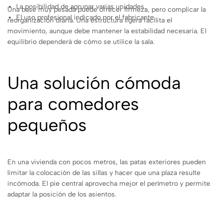
La posibilidad de agrupar varias unidades.
Una base muy pesada puede ofrecer firmeza, pero complicar la
El uso profesional indicado por el fabricante.
reorganización diaria. Una estructura ligera facilita el
movimiento, aunque debe mantener la estabilidad necesaria. El
equilibrio dependerá de cómo se utilice la sala.
Una solución cómoda
para comedores
pequeños
En una vivienda con pocos metros, las patas exteriores pueden
limitar la colocación de las sillas y hacer que una plaza resulte
incómoda. El pie central aprovecha mejor el perímetro y permite
adaptar la posición de los asientos.