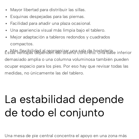
Mayor libertad para distribuir las sillas.
Esquinas despejadas para las piernas.
Facilidad para añadir una plaza ocasional.
Una apariencia visual más limpia bajo el tablero.
Mejor adaptación a tableros redondos y cuadrados
compactos.
Más flexibilidad al reorganizar una sala de hostelería.
Estas ventajas dependen del diseño concreto. Una base inferior
demasiado amplia o una columna voluminosa también pueden
ocupar espacio para los pies. Por eso hay que revisar todas las
medidas, no únicamente las del tablero.
La estabilidad depende
de todo el conjunto
Una mesa de pie central concentra el apoyo en una zona más