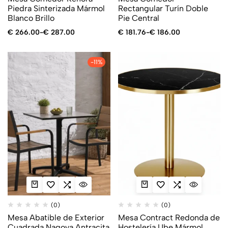
Piedra Sinterizada Mármol
Rectangular Turín Doble
Blanco Brillo
Pie Central
€
266.00
-
€
287.00
€
181.76
-
€
186.00
-11%
(0)
(0)
Mesa Abatible de Exterior
Mesa Contract Redonda de
Cuadrada Nagoya Antracita
Hostelería Ube Mármol