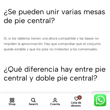
¿Se pueden unir varias mesas
de pie central?
Sí, si los tableros tienen una altura compatible y las bases no
impiden la aproximación. Hay que comprobar que el conjunto
quede estable y que los pies no molesten a los comensales.
¿Qué diferencia hay entre pie
central y doble pie central?
El pie central utiliza un único apoyo principal y es habitual en
0
0
tableros redondos o cuadrados. El doble pie central distribuye
Lista de
Shop
Search
Cuenta
Cart
deseos
dos apoyos bajo tableros rectangulares de mayor longitud.