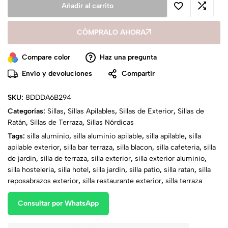
Añadir al carrito
CÓMPRALO AHORA
Compare color
Haz una pregunta
Envío y devoluciones
Compartir
SKU:
8DDDA6B294
Categorías:
Sillas
,
Sillas Apilables
,
Sillas de Exterior
,
Sillas de
Ratán
,
Sillas de Terraza
,
Sillas Nórdicas
Tags:
silla aluminio
,
silla aluminio apilable
,
silla apilable
,
silla
apilable exterior
,
silla bar terraza
,
silla blacon
,
silla cafeteria
,
silla
de jardin
,
silla de terraza
,
silla exterior
,
silla exterior aluminio
,
silla hosteleria
,
silla hotel
,
silla jardin
,
silla patio
,
silla ratan
,
silla
reposabrazos exterior
,
silla restaurante exterior
,
silla terraza
Consultar por WhatsApp