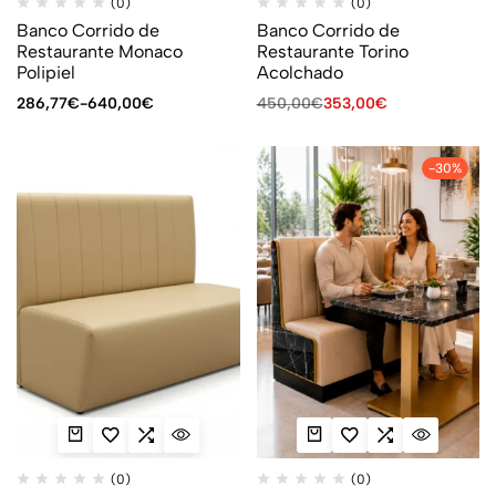
(0)
(0)
Banco Corrido de
Banco Corrido de
Restaurante Monaco
Restaurante Torino
Polipiel
Acolchado
286,77
€
-
640,00
€
450,00
€
353,00
€
-30%
(0)
(0)