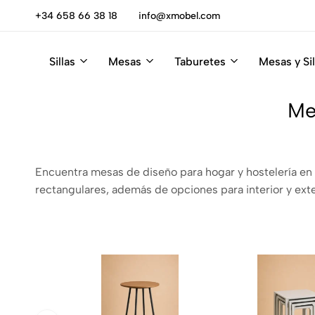
+34 658 66 38 18
info@xmobel.com
Rebajas Summer | 50%
Sillas
Mesas
Taburetes
Mesas y Sil
Xmobel
XMobel
Tienda
Muebles
de
Me
Muebles
Encuentra mesas de diseño para hogar y hostelería en
rectangulares, además de opciones para interior y exte