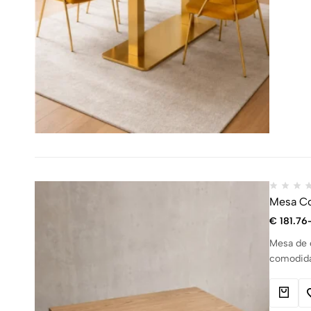
Mesa Co
€
181.76
Mesa de c
comodida