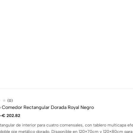
(0)
 Comedor Rectangular Dorada Royal Negro
-
€
202.82
angular de interior para cuatro comensales, con tablero multicapa e
 doble pie metálico dorado. Disponible en 120×70cm y 120×80cm para