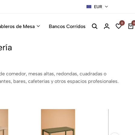
Sillas Premium Hosteleria.
Descúbrelas
EUR
0
0
ableros de Mesa
Bancos Corridos
ría
 de comedor, mesas altas, redondas, cuadradas o
ntes, bares, cafeterías y otros espacios profesionales.