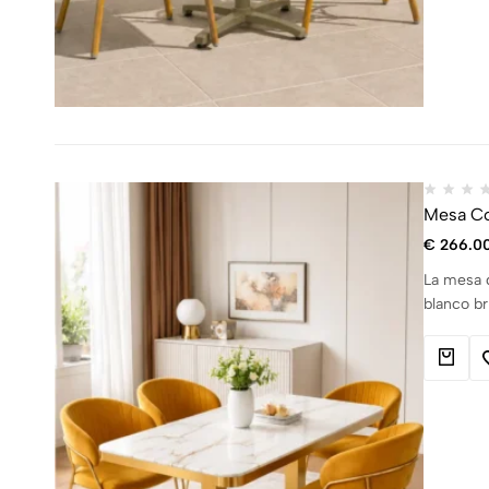
Mesa Co
€
266.0
La mesa 
blanco br