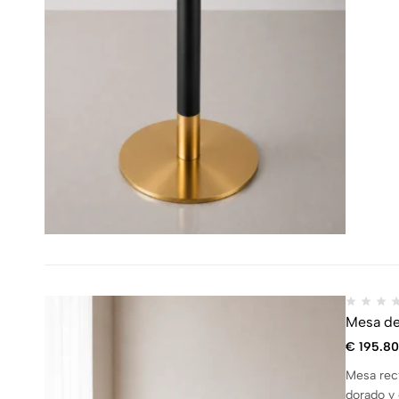
Mesa de
€
195.80
Mesa rect
dorado y