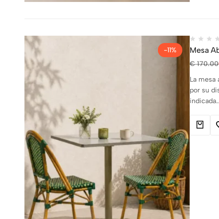
Mesa Ab
-11%
€
170.00
La mesa a
por su di
indicada