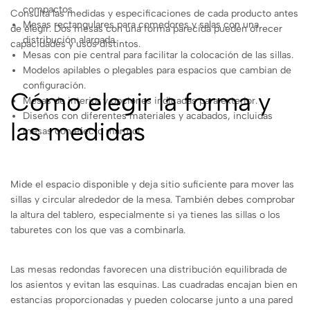
compactos.
Consulta las medidas y especificaciones de cada producto antes
Mesas rectangulares para comedores y salas con una
de elegir. Dos mesas con una forma parecida pueden ofrecer
distribución alargada.
capacidades y usos distintos.
Mesas con pie central para facilitar la colocación de las sillas.
Modelos apilables o plegables para espacios que cambian de
configuración.
Cómo elegir la forma y
Mesas de interior y opciones indicadas para exterior.
Diseños con diferentes materiales y acabados, incluidas
las medidas
mesas con efecto mármol.
Mide el espacio disponible y deja sitio suficiente para mover las
sillas y circular alrededor de la mesa. También debes comprobar
la altura del tablero, especialmente si ya tienes las sillas o los
taburetes con los que vas a combinarla.
Las mesas redondas favorecen una distribución equilibrada de
los asientos y evitan las esquinas. Las cuadradas encajan bien en
estancias proporcionadas y pueden colocarse junto a una pared