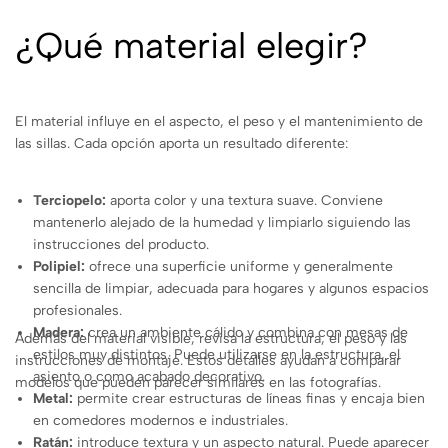
¿Qué material elegir?
El material influye en el aspecto, el peso y el mantenimiento de
las sillas. Cada opción aporta un resultado diferente:
Terciopelo:
aporta color y una textura suave. Conviene
mantenerlo alejado de la humedad y limpiarlo siguiendo las
instrucciones del producto.
Polipiel:
ofrece una superficie uniforme y generalmente
sencilla de limpiar, adecuada para hogares y algunos espacios
profesionales.
Madera:
crea un ambiente cálido y combina con mesas de
Además del material visible, revisa la estructura, el peso y las
estilos muy distintos. Puede utilizarse en la estructura, el
instrucciones de montaje. Estos detalles ayudan a comparar
asiento o como acabado decorativo.
modelos que pueden parecer similares en las fotografías.
Metal:
permite crear estructuras de líneas finas y encaja bien
en comedores modernos e industriales.
Ratán:
introduce textura y un aspecto natural. Puede aparecer