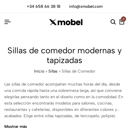
+34 658 66 38 18
info@xmobel.com
0
Sillas de comedor modernas y
tapizadas
Inicio
»
Sillas
»
Sillas de Comedor
Las sillas de comedor acompañan muchas horas del día, desde
una comida rápida hasta una sobremesa larga, así que conviene
elegirlas pensando tanto en el diseño como en la comodidad. En
esta selección encontrarás modelos para salones, cocinas,
restaurantes y cafeterías, disponibles en diferentes colores y
acabados. Elige entre sillas tapizadas, de terciopelo, polipiel,
madera o ratán, con opciones de estilo moderno, nórdico e
Mostrar más
industrial. También encontrarás modelos con reposabrazos o