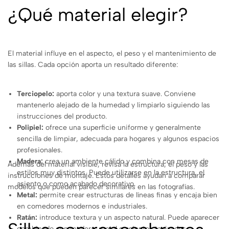
¿Qué material elegir?
El material influye en el aspecto, el peso y el mantenimiento de
las sillas. Cada opción aporta un resultado diferente:
Terciopelo:
aporta color y una textura suave. Conviene
mantenerlo alejado de la humedad y limpiarlo siguiendo las
instrucciones del producto.
Polipiel:
ofrece una superficie uniforme y generalmente
sencilla de limpiar, adecuada para hogares y algunos espacios
profesionales.
Madera:
crea un ambiente cálido y combina con mesas de
Además del material visible, revisa la estructura, el peso y las
estilos muy distintos. Puede utilizarse en la estructura, el
instrucciones de montaje. Estos detalles ayudan a comparar
asiento o como acabado decorativo.
modelos que pueden parecer similares en las fotografías.
Metal:
permite crear estructuras de líneas finas y encaja bien
en comedores modernos e industriales.
Ratán:
introduce textura y un aspecto natural. Puede aparecer
combinado con madera, metal o asientos tapizados.