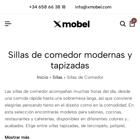
+34 658 66 38 18
info@xmobel.com
0
Sillas de comedor modernas y
tapizadas
Inicio
»
Sillas
»
Sillas de Comedor
Las sillas de comedor acompañan muchas horas del día, desde
una comida rápida hasta una sobremesa larga, así que conviene
elegirlas pensando tanto en el diseño como en la comodidad. En
esta selección encontrarás modelos para salones, cocinas,
restaurantes y cafeterías, disponibles en diferentes colores y
acabados. Elige entre sillas tapizadas, de terciopelo, polipiel,
madera o ratán, con opciones de estilo moderno, nórdico e
Mostrar más
industrial. También encontrarás modelos con reposabrazos o