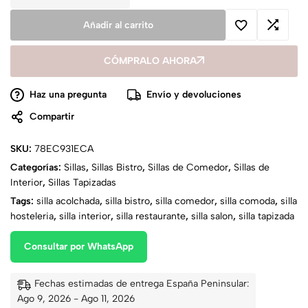
Añadir al carrito
CÓMPRALO AHORA
Haz una pregunta
Envío y devoluciones
Compartir
SKU:
78EC931ECA
Categorías:
Sillas
,
Sillas Bistro
,
Sillas de Comedor
,
Sillas de
Interior
,
Sillas Tapizadas
Tags:
silla acolchada
,
silla bistro
,
silla comedor
,
silla comoda
,
silla
hosteleria
,
silla interior
,
silla restaurante
,
silla salon
,
silla tapizada
Consultar por WhatsApp
Fechas estimadas de entrega España Peninsular:
Ago 9, 2026 - Ago 11, 2026