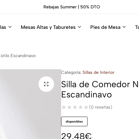
 Summer | 50% DTO
las
Mesas Altas y Taburetes
Pies de Mesa
T
Estilo Escandinavo
Categoría:
Sillas de Interior
Silla de Comedor Nó
Escandinavo
★★★★★
★★★★★
(0 reseñas)
disponibles
29,48
€