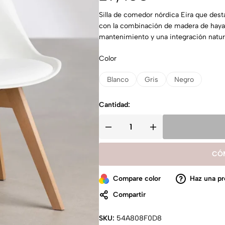
Silla de comedor nórdica Eira que dest
con la combinación de madera de haya y
mantenimiento y una integración natu
Color
Blanco
Gris
Negro
Cantidad:
CÓ
Compare color
Haz una pr
Compartir
SKU:
54A808F0D8