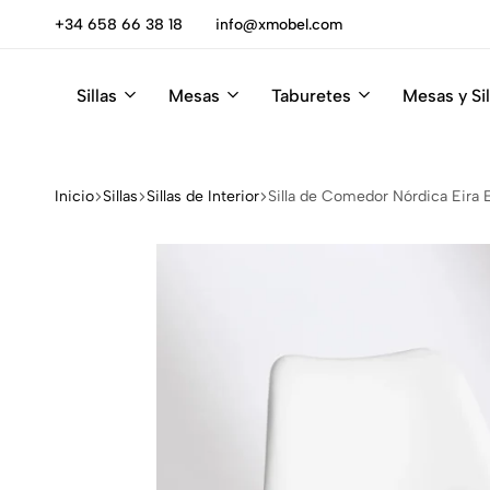
+34 658 66 38 18
info@xmobel.com
Rebajas
Sillas
Mesas
Taburetes
Mesas y Sil
Xmobel
XMobel
Tienda
Muebles
de
Muebles
Inicio
Sillas
Sillas de Interior
Silla de Comedor Nórdica Eira 