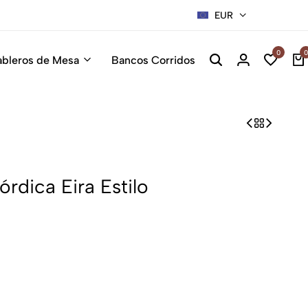
Sillas Premium Hosteleria.
EUR
Descúbrelas
0
0
ableros de Mesa
Bancos Corridos
rdica Eira Estilo