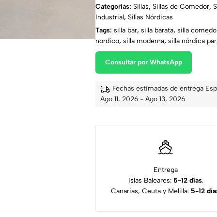
Categorías:
Sillas
,
Sillas de Comedor
,
S
Industrial
,
Sillas Nórdicas
Tags:
silla bar
,
silla barata
,
silla comedo
nordico
,
silla moderna
,
silla nórdica pa
Consultar por WhatsApp
Fechas estimadas de entrega Esp
Ago 11, 2026 - Ago 13, 2026
Entrega
Islas Baleares:
5-12 días
.
Canarias, Ceuta y Melilla:
5-12 día