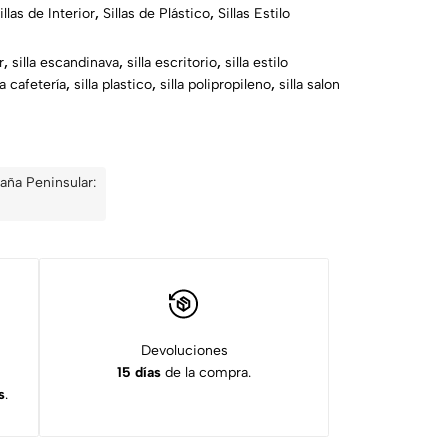
illas de Interior
,
Sillas de Plástico
,
Sillas Estilo
r
,
silla escandinava
,
silla escritorio
,
silla estilo
ra cafetería
,
silla plastico
,
silla polipropileno
,
silla salon
aña Peninsular:
Devoluciones
15 días
de la compra.
s
.