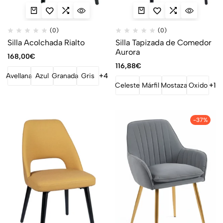
(0)
(0)
Silla Acolchada Rialto
Silla Tapizada de Comedor
Aurora
168,00
€
116,88
€
Avellana
Azul
Granada
Gris
+4
Celeste
Márfil
Mostaza
Oxido
+1
-37%