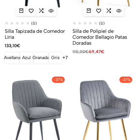
(0)
(0)
Silla Tapizada de Comedor
Silla de Polipiel de
Liria
Comedor Bellagio Patas
Doradas
133,10
€
110,00
€
69,47
€
Avellana
Azul
Granada
Gris
+7
-37%
-37%