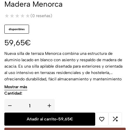
Madera Menorca
★★★★★
★★★★★
(0 reseñas)
disponibles
59,65
€
Nueva silla de terraza Menorca combina una estructura de
aluminio lacado en blanco con asiento y respaldo de madera de
acacia. Es una silla apilable diseñada para exteriores y orientada
al uso intensivo en terrazas residenciales y de hostelería,
ofreciendo durabilidad, fácil almacenamiento y mantenimiento
reducido.
Mostrar más
Cantidad:
Añadir al carrito
-
59,65
€