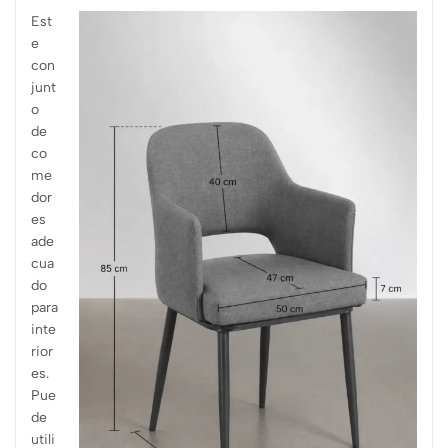
Est
e
con
junt
o
de
co
me
dor
es
ade
cua
do
para
inte
rior
es.
Pue
de
utili