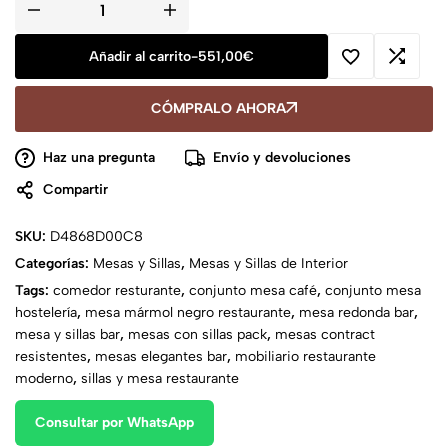
Añadir al carrito
-
551,00
€
CÓMPRALO AHORA
Haz una pregunta
Envío y devoluciones
Compartir
SKU:
D4868D00C8
Categorías:
Mesas y Sillas
,
Mesas y Sillas de Interior
Tags:
comedor resturante
,
conjunto mesa café
,
conjunto mesa
hostelería
,
mesa mármol negro restaurante
,
mesa redonda bar
,
mesa y sillas bar
,
mesas con sillas pack
,
mesas contract
resistentes
,
mesas elegantes bar
,
mobiliario restaurante
moderno
,
sillas y mesa restaurante
Consultar por WhatsApp