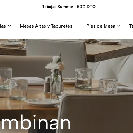
Sillas Premium Hosteleria.
Descúbrelas
las
Mesas Altas y Taburetes
Pies de Mesa
T
combinan