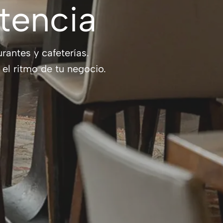
stencia
rantes y cafeterías.
el ritmo de tu negocio.