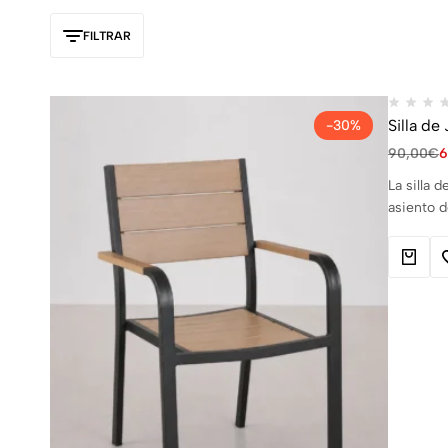
FILTRAR
Silla de
-30%
90,00
€
6
La silla 
asiento d