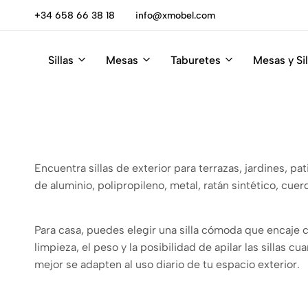
escúbrelas
+34 658 66 38 18
info@xmobel.com
Sillas
Mesas
Taburetes
Mesas y Sil
Xmobel
XMobel
Tienda
Muebles
de
Muebles
Encuentra sillas de exterior para terrazas, jardines, p
de aluminio, polipropileno, metal, ratán sintético, cue
Para casa, puedes elegir una silla cómoda que encaje co
limpieza, el peso y la posibilidad de apilar las sillas 
mejor se adapten al uso diario de tu espacio exterior.