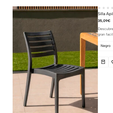
Silla Ap
35,09
€
Descubre 
gran faci
Negro