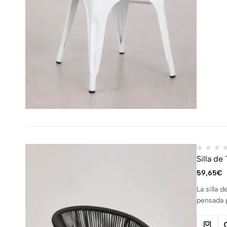
Silla de
59,65
€
La silla 
pensada p